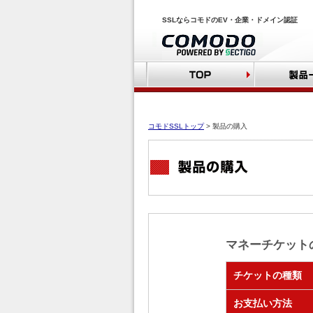
SSLならコモドのEV・企業・ドメイン認証
CaaS A
EVタイプ
コモドSSLトップ
> 製品の購入
企業認証
ドメイン
マルチド
ユニファ
コード証
マネーチケット
セキュアE
チケットの種類
メールサ
お支払い方法
おトクパ