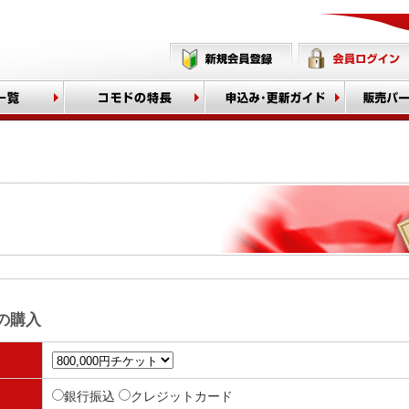
CME 自動化
タイプ
認証タイプ
メイン
イド
明書
の購入
MAIL
ーバ向け
銀行振込
クレジットカード
ック