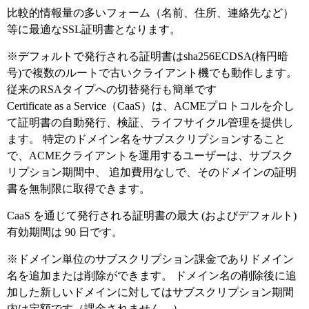
比較的情報量の多いフォーム（名前、住所、連絡先など）
等に最適なSSL証明書となります。
※デフォルトで発行される証明書はsha256ECDSA(楕円暗
号)で複数のルートで古いクライアント機でも動作します。
従来のRSAタイプへの切替発行も簡単です
Certificate as a Service（CaaS）は、ACMEプロトコルを介し
て証明書の自動発行、検証、ライフサイクル管理を提供し
ます。 特定のドメイン名をサブスクリプションすること
で、ACMEクライアントを運用するユーザーは、サブスク
リプション期間中、 追加費用なしで、そのドメインの証明
書を無制限に取得できます。
CaaS を通じて発行される証明書の最大 (およびデフォルト)
有効期間は 90 日です。
※ドメイン単位のサブスクリプション課金でありドメイン
名を追加または削除ができます。 ドメイン名の削除後に追
加した新しいドメインに対してはサブスクリプション期間
内は定額です（課金されません。）