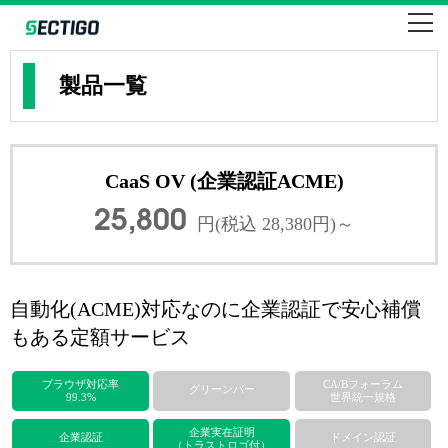
SSLならセクティゴ・コモドのEV・企業・ドメイン認証
SECTIGO formerly COMODO
製品一覧
CaaS OV (企業認証ACME)
25,800
円(税込 28,380円)～
自動化(ACME)対応なのに企業認証で安心補償
もある定額サービス
ブラウザ対応率
CA/Bフォーラム
グリーンバー
99.3%
世界統一規格
企業実在証明
企業認証
ドメイン認証
（トラストロゴ付）