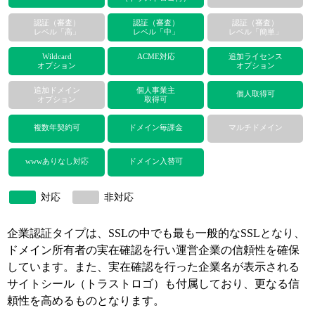
認証（審査）
認証（審査）
認証（審査）
レベル「高」
レベル「中」
レベル「簡単」
Wildcard
ACME対応
追加ライセンス
オプション
オプション
追加ドメイン
個人事業主
個人取得可
オプション
取得可
複数年契約可
ドメイン毎課金
マルチドメイン
wwwありなし対応
ドメイン入替可
対応
非対応
企業認証タイプは、SSLの中でも最も一般的なSSLとなり、
ドメイン所有者の実在確認を行い運営企業の信頼性を確保
しています。また、実在確認を行った企業名が表示される
サイトシール（トラストロゴ）も付属しており、更なる信
頼性を高めるものとなります。