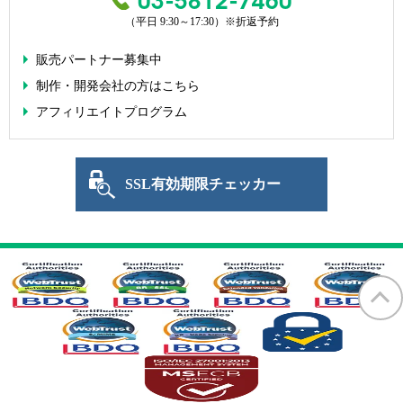
（平日 9:30～17:30）
※折返予約
販売パートナー募集中
制作・開発会社の方はこちら
アフィリエイトプログラム
SSL有効期限チェッカー
SECTIGO forme