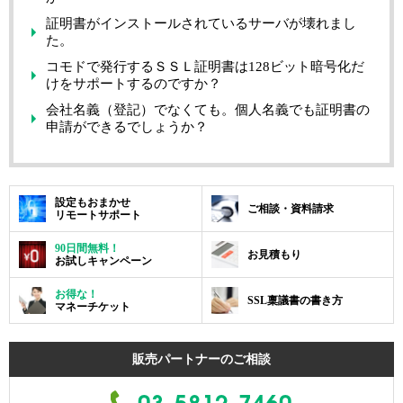
証明書がインストールされているサーバが壊れまし
た。
コモドで発行するＳＳＬ証明書は128ビット暗号化だ
けをサポートするのですか？
会社名義（登記）でなくても。個人名義でも証明書の
申請ができるでしょうか？
設定もおまかせ
ご相談・資料請求
リモートサポート
90日間無料！
お見積もり
お試しキャンペーン
お得な！
SSL稟議書の書き方
マネーチケット
販売パートナーのご相談
03-5812-7460