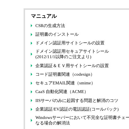
マニュアル
CSRの生成方法
証明書のインストール
ドメイン認証用サイトシールの設置
ドメイン認証用セキュアサイトシール
(2012/11/1以降のご注文より)
企業認証＆ＥＶ用サイトシールの設置
コード証明書関連（codesign）
セキュアEMAIL関連（smime）
CaaS 自動化関連（ACME）
IISサーバのみに起因する問題と解消のコツ
企業認証/EV認証の電話認証(コールバック)
Windowsサーバーにおいて不完全な証明書チェ
なる場合の解消法