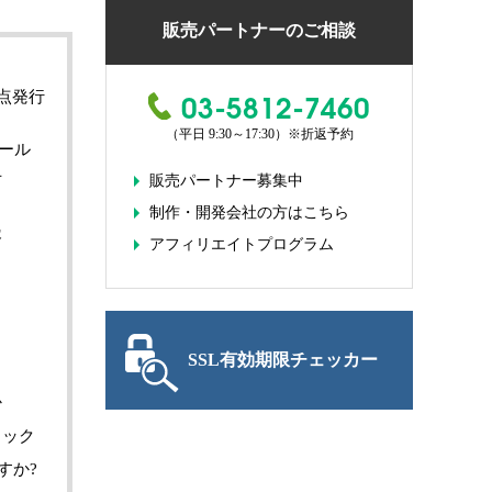
販売パートナーのご相談
03-5812-7460
ルチ視点発行
（平日 9:30～17:30）
※折返予約
ィール
止
販売パートナー募集中
。
制作・開発会社の方はこちら
容
アフィリエイトプログラム
SSL有効期限チェッカー
か
ェック
すか?