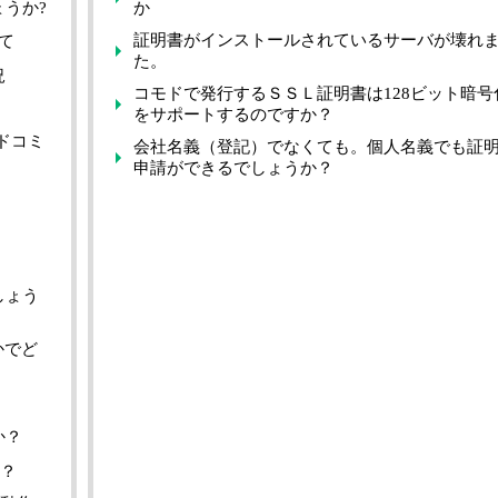
うか?
か
証明書がインストールされているサーバが壊れ
いて
た。
況
コモドで発行するＳＳＬ証明書は128ビット暗号
をサポートするのですか？
ドコミ
会社名義（登記）でなくても。個人名義でも証
申請ができるでしょうか？
しょう
かでど
か？
か？