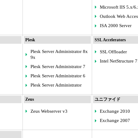
Microsoft IIS 5.x/6.
Outlook Web Acces
ISA 2000 Server
Plesk
SSL Accelerators
Plesk Server Administrator 8x
SSL Offloader
9x
Intel NetStructure 
Plesk Server Administrator 7
Plesk Server Administrator 6
Plesk Server Administrator
Zeus
ユニファイド
Zeus Webserver v3
Exchange 2010
Exchange 2007