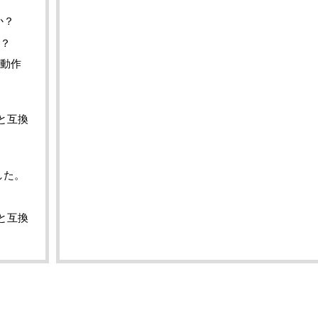
か？
か？
く動作
と互換
した。
と互換