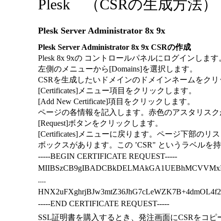
Plesk （CSRの生成方法）
Plesk Server Administrator 8x 9x
Plesk Server Administrator 8x 9x CSRの作成
Plesk 8x 9xの コントロールパネルにログインします
左側のメニューから[Domains]を選択します。
CSRを生成したいドメインのドメインネームをクリ
[Certificates]メニュー項目をクリックします。
[Add New Certificate]項目をクリックします。
ページの各情報を記入します。赤色のアスタリスク
[Request]ボタンをクリックします。
[Certificates]メニューに戻ります。ペー
ボックスがあります。この ’CSR" というラベ
-----BEGIN CERTIFICATE REQUEST-----
MIIBSzCB9gIBADCBkDELMAkGA1UEBhMCVVM
....
HNX2uFXghrjBJw3mtZ36JhG7cLeWZK7B+4dmOL4
-----END CERTIFICATE REQUEST-----
SSL証明書を購入するとき、発注画面にCSRをコピ