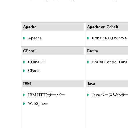
Apache
Apache on Cobalt
Apache
Cobalt RaQ3x/4x/
CPanel
Ensim
CPanel 11
Ensim Control Pane
CPanel
IBM
Java
IBM HTTPサーバー
JavaベースWeb
WebSphere