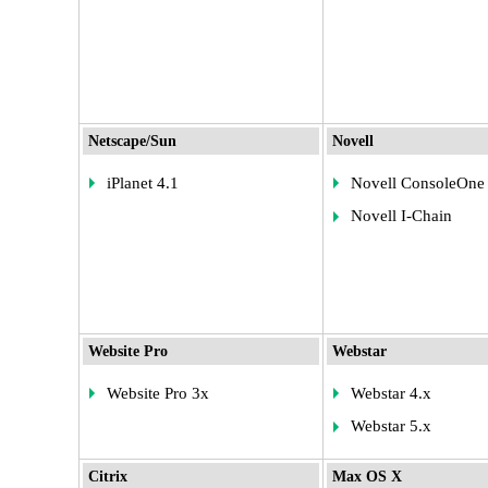
Netscape/Sun
Novell
iPlanet 4.1
Novell ConsoleOne
Novell I-Chain
Website Pro
Webstar
Website Pro 3x
Webstar 4.x
Webstar 5.x
Citrix
Max OS X