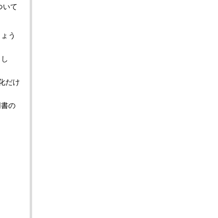
について
しょう
まし
化だけ
明書の