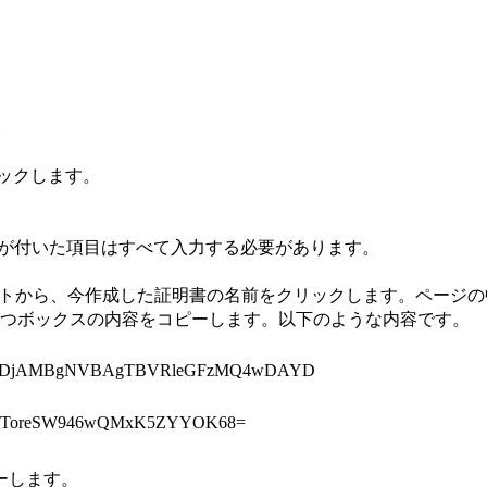
。
ックします。
が付いた項目はすべて入力する必要があります。
ジ下部のリストから、今作成した証明書の名前をクリックします。ページ
ルを持つボックスの内容をコピーします。以下のような内容です。
xDjAMBgNVBAgTBVRleGFzMQ4wDAYD
f2ToreSW946wQMxK5ZYYOK68=
ーします。