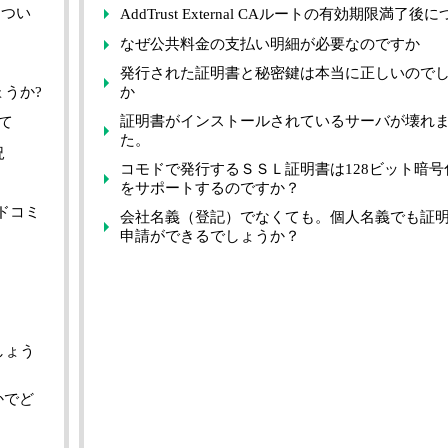
につい
AddTrust External CAルートの有効期限満了後
なぜ公共料金の支払い明細が必要なのですか
発行された証明書と秘密鍵は本当に正しいので
うか?
か
証明書がインストールされているサーバが壊れ
いて
た。
況
コモドで発行するＳＳＬ証明書は128ビット暗号
をサポートするのですか？
ドコミ
会社名義（登記）でなくても。個人名義でも証
申請ができるでしょうか？
しょう
かでど