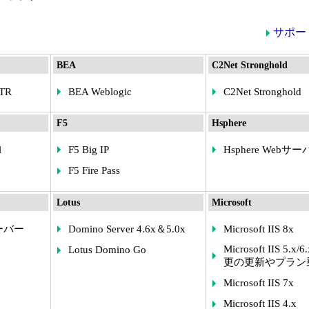
サポー
BEA
C2Net Stronghold
XTR
BEA Weblogic
C2Net Stronghold
F5
Hsphere
l
F5 Big IP
Hsphere Webサ
F5 Fire Pass
Lotus
Microsoft
サーバー
Domino Server 4.6x＆5.0x
Microsoft IIS 8x
Microsoft IIS 5.x
Lotus Domino Go
更の更新やプラン
Microsoft IIS 7x
Microsoft IIS 4.x